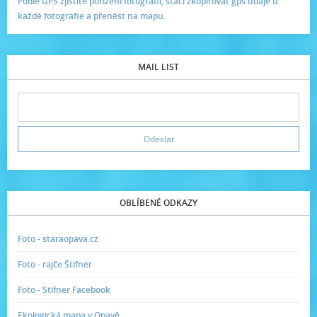
Podle GPS zjistíte pořízení fotografií, stačí zkopírovat gps údaje u
každé fotografie a přenést na mapu.
MAIL LIST
OBLÍBENÉ ODKAZY
Foto - staraopava.cz
Foto - rajče Štifner
Foto - Stifner Facebook
Ekologická mapa v Opavě