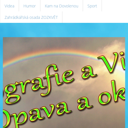
Videa
Humor
Kam na Dovolenou
Sport
Zahrádkářská osada ZOZKVĚT