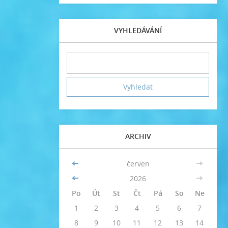
VYHLEDÁVÁNÍ
ARCHIV
<<
červen
>>
<<
2026
>>
Po
Út
St
Čt
Pá
So
Ne
1
2
3
4
5
6
7
8
9
10
11
12
13
14