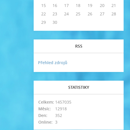
15
16
17
18
19
20
21
22
23
24
25
26
27
28
29
30
RSS
Přehled zdrojů
STATISTIKY
Celkem:
1457035
Měsíc:
12918
Den:
352
Online:
3