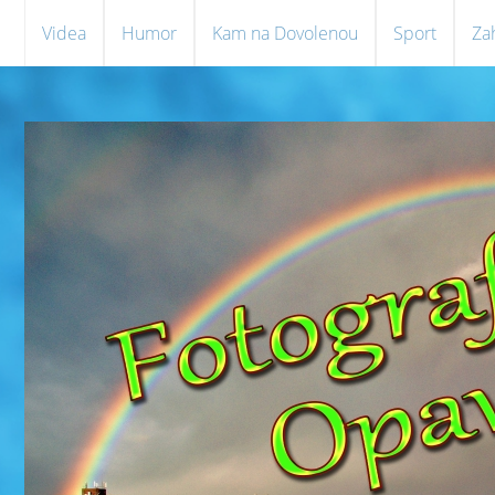
Videa
Humor
Kam na Dovolenou
Sport
Za