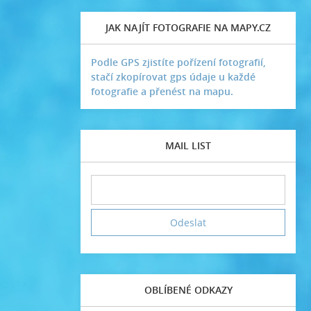
JAK NAJÍT FOTOGRAFIE NA MAPY.CZ
Podle GPS zjistíte pořízení fotografií,
stačí zkopírovat gps údaje u každé
fotografie a přenést na mapu.
MAIL LIST
OBLÍBENÉ ODKAZY