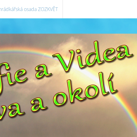
hrádkářská osada ZOZKVĚT