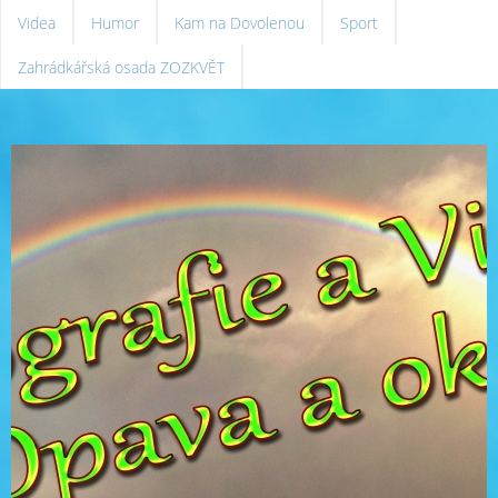
Videa
Humor
Kam na Dovolenou
Sport
Zahrádkářská osada ZOZKVĚT