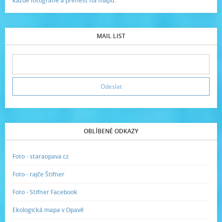
každé fotografie a přenést na mapu.
MAIL LIST
OBLÍBENÉ ODKAZY
Foto - staraopava.cz
Foto - rajče Štifner
Foto - Stifner Facebook
Ekologická mapa v Opavě