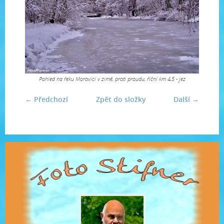
Pohled na řeku Moravici v zimě, proti proudu, říční km 4,5 - jez
← Předchozí
Zpět do složky
Další →