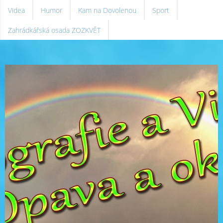
Videa
Humor
Kam na Dovolenou
Sport
Zahrádkářská osada ZOZKVĚT