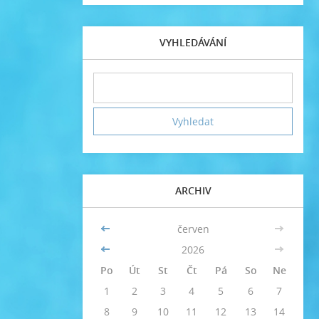
VYHLEDÁVÁNÍ
ARCHIV
<<
červen
>>
<<
2026
>>
Po
Út
St
Čt
Pá
So
Ne
1
2
3
4
5
6
7
8
9
10
11
12
13
14