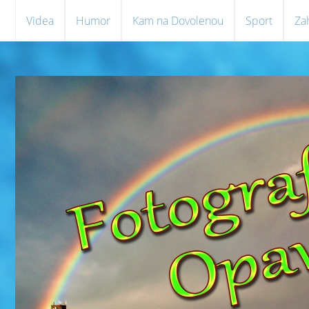
Videa
Humor
Kam na Dovolenou
Sport
Za