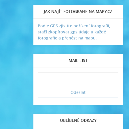
JAK NAJÍT FOTOGRAFIE NA MAPY.CZ
Podle GPS zjistíte pořízení fotografií,
stačí zkopírovat gps údaje u každé
fotografie a přenést na mapu.
MAIL LIST
OBLÍBENÉ ODKAZY