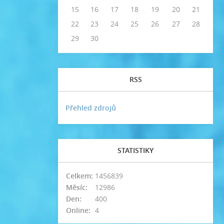
15
16
17
18
19
20
21
22
23
24
25
26
27
28
29
30
RSS
Přehled zdrojů
STATISTIKY
Celkem:
1456839
Měsíc:
12986
Den:
400
Online:
4