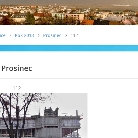
ice
Rok 2013
Prosinec
112
Prosinec
112