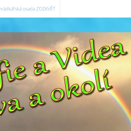
hrádkářská osada ZOZKVĚT