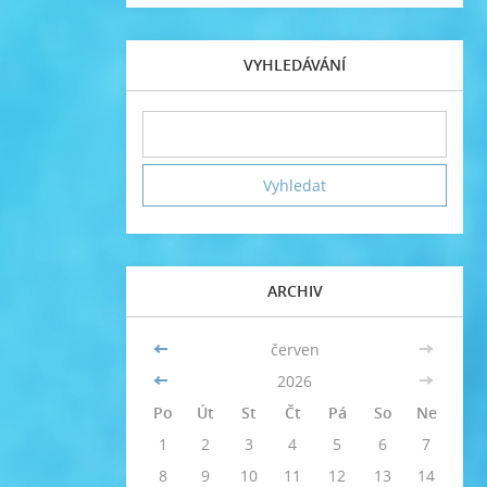
VYHLEDÁVÁNÍ
ARCHIV
<<
červen
>>
<<
2026
>>
Po
Út
St
Čt
Pá
So
Ne
1
2
3
4
5
6
7
8
9
10
11
12
13
14