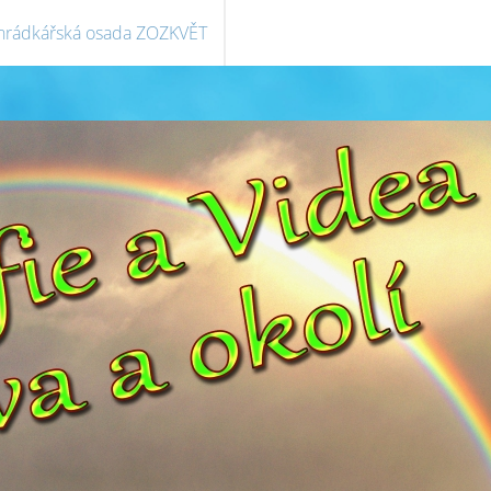
hrádkářská osada ZOZKVĚT