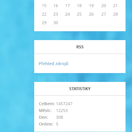
15
16
17
18
19
20
21
22
23
24
25
26
27
28
29
30
RSS
Přehled zdrojů
STATISTIKY
Celkem:
1457247
Měsíc:
12253
Den:
308
Online:
5