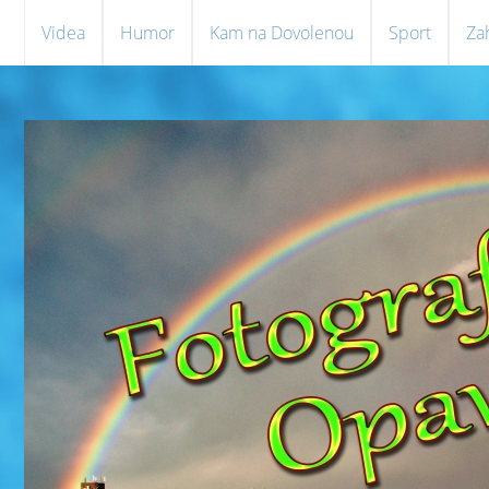
Videa
Humor
Kam na Dovolenou
Sport
Za