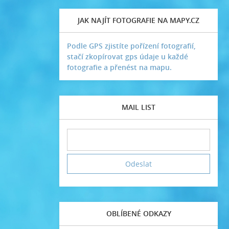
JAK NAJÍT FOTOGRAFIE NA MAPY.CZ
Podle GPS zjistíte pořízení fotografií,
stačí zkopírovat gps údaje u každé
fotografie a přenést na mapu.
MAIL LIST
OBLÍBENÉ ODKAZY