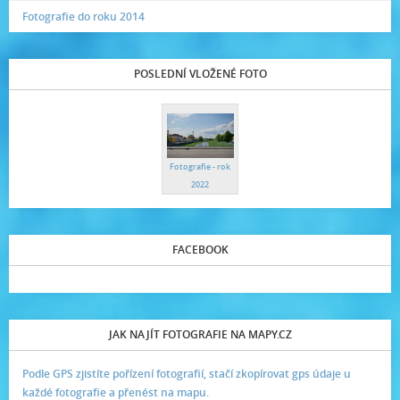
Fotografie do roku 2014
POSLEDNÍ VLOŽENÉ FOTO
Fotografie - rok
2022
FACEBOOK
JAK NAJÍT FOTOGRAFIE NA MAPY.CZ
Podle GPS zjistíte pořízení fotografií, stačí zkopírovat gps údaje u
každé fotografie a přenést na mapu.