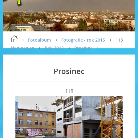
Fotoalbum
Fotografie - rok 2015
118
Nemocnice
Rok 2013
Prosinec
Prosinec
118