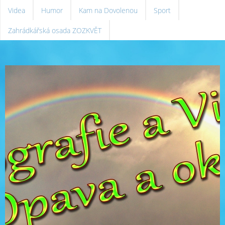
Videa
Humor
Kam na Dovolenou
Sport
Zahrádkářská osada ZOZKVĚT