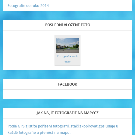
Fotografie do roku 2014
POSLEDNÍ VLOŽENÉ FOTO
Fotografie - rok
2022
FACEBOOK
JAK NAJÍT FOTOGRAFIE NA MAPY.CZ
Podle GPS zjistíte pořízení fotografií, stačí zkopírovat gps údaje u
každé fotografie a přenést na mapu.