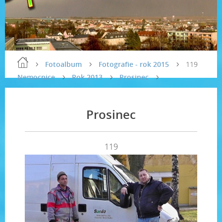
Fotoalbum
Fotografie - rok 2015
119
Nemocnice
Rok 2013
Prosinec
Prosinec
119