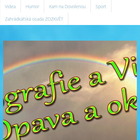
Videa
Humor
Kam na Dovolenou
Sport
Zahrádkářská osada ZOZKVĚT