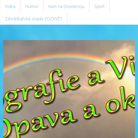
Videa
Humor
Kam na Dovolenou
Sport
Zahrádkářská osada ZOZKVĚT