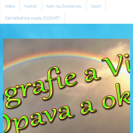
Videa
Humor
Kam na Dovolenou
Sport
Zahrádkářská osada ZOZKVĚT