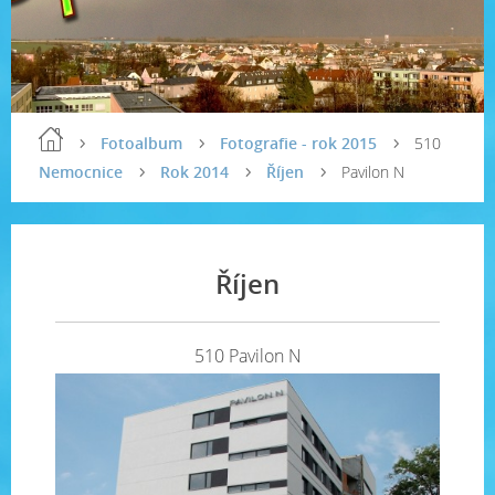
Fotoalbum
Fotografie - rok 2015
510
Nemocnice
Rok 2014
Říjen
Pavilon N
Říjen
510 Pavilon N